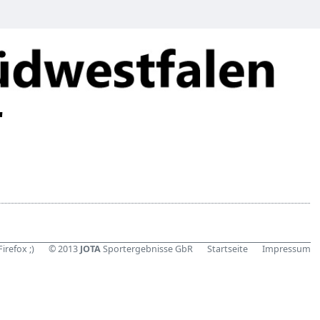
"
Firefox
;)
© 2013
JOTA
Sportergebnisse GbR
Startseite
Impressum