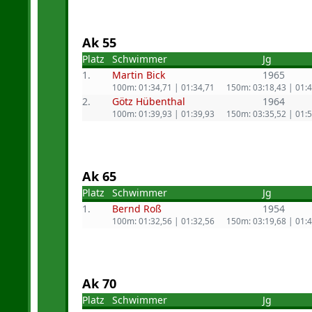
Ak 55
Platz
Schwimmer
Jg
1.
Martin Bick
1965
100m: 01:34,71 | 01:34,71
150m: 03:18,43 | 01:
2.
Götz Hübenthal
1964
100m: 01:39,93 | 01:39,93
150m: 03:35,52 | 01:
Ak 65
Platz
Schwimmer
Jg
1.
Bernd Roß
1954
100m: 01:32,56 | 01:32,56
150m: 03:19,68 | 01:
Ak 70
Platz
Schwimmer
Jg