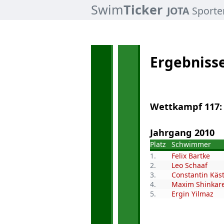
Swim
Ticker
JOTA
Sporte
Ergebniss
Wettkampf 117:
Jahrgang 2010
Platz
Schwimmer
1.
Felix Bartke
2.
Leo Schaaf
3.
Constantin Käs
4.
Maxim Shinkar
5.
Ergin Yilmaz