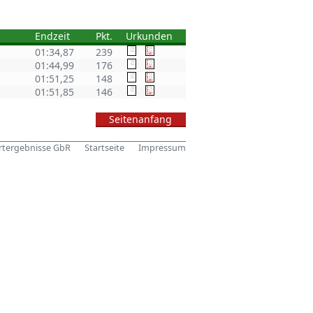
Endzeit
Pkt.
Urkunden
01:34,87
239
01:44,99
176
01:51,25
148
01:51,85
146
Seitenanfang
tergebnisse GbR
Startseite
Impressum