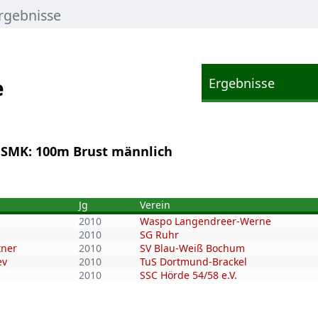
rgebnisse
e
Ergebnisse
 SMK: 100m Brust männlich
Jg
Verein
2010
Waspo Langendreer-Werne
2010
SG Ruhr
tner
2010
SV Blau-Weiß Bochum
ev
2010
TuS Dortmund-Brackel
2010
SSC Hörde 54/58 e.V.