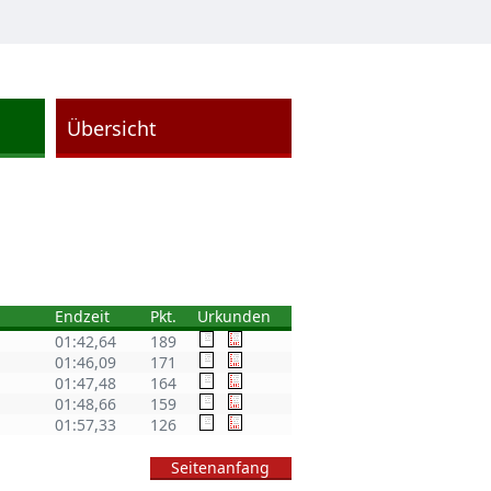
Übersicht
Endzeit
Pkt.
Urkunden
01:42,64
189
01:46,09
171
01:47,48
164
01:48,66
159
01:57,33
126
Seitenanfang